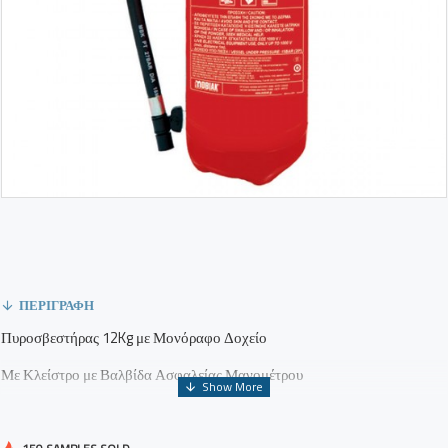
ΠΕΡΙΓΡΑΦΉ
Πυροσβεστήρας 12Kg με Μονόραφο Δοχείο
Με Κλείστρο με Βαλβίδα Ασφαλείας Μανομέτρου
Συμπεριλαμβάνεται Μεταλλική Βάση