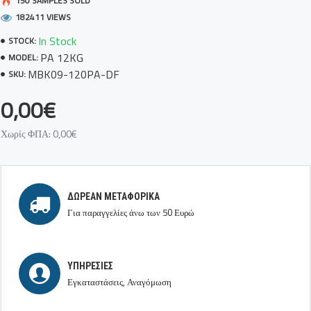
Κατάλληλος για χρήση σε ηλεκτρικές εγκαταστάσεις έως 35KV
150 SAMPLES SOLD
182411 VIEWS
Οδηγίες χρήσης σε μεταξοτυπία
In Stock
STOCK:
PA 12KG
MODEL:
MBK09-120PA-DF
SKU:
0,00€
Χωρίς ΦΠΑ: 0,00€
ΔΩΡΕΆΝ ΜΕΤΑΦΟΡΙΚΆ
Για παραγγελίες άνω των 50 Ευρώ
ΥΠΗΡΕΣΊΕΣ
Εγκαταστάσεις, Αναγόμωση