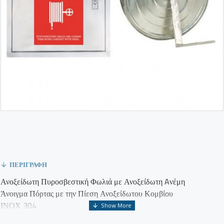
ΠΕΡΙΓΡΑΦΉ
Ανοξείδωτη Πυροσβεστική Φωλιά με Ανοξείδωτη Aνέμη
Άνοιγμα Πόρτας με την Πίεση Ανοξείδωτου Κομβίου
ΙΝΟΧ 304
Διαστάσεις (ύψος x πλάτος x βάθος): 700 x 630 x 180mm