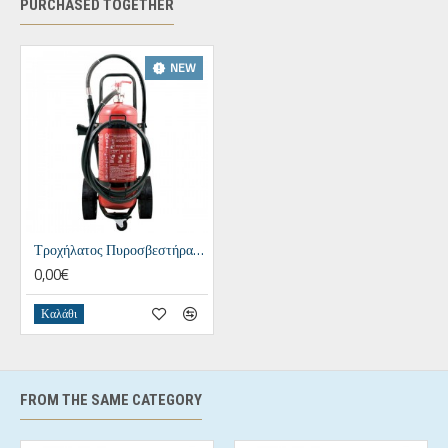
PURCHASED TOGETHER
NEW
Τροχήλατος Πυροσβεστήρας 50Kg Ξηράς Σκόνης
0,00€
Καλάθι
FROM THE SAME CATEGORY